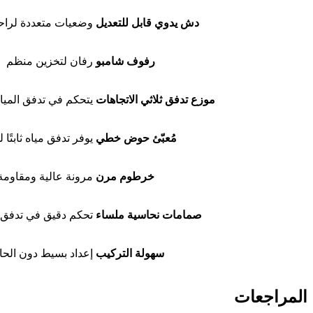
دش يدوي قابل للتعديل
وضعيات متعددة لراح
رفوف شامبو
رفان لتخزين منظم
موزع تدفق ثلاثي الاتجاهات
يتحكم في تدفق المياه
مُعبّئ حوض خطي
يوفر تدفق مياه ثابتً
خرطوم مرن
مرونة عالية ومقاومة 
صمامات نحاسية ملساء
تحكم دقيق في تدفق ا
سهولة التركيب
إعداد بسيط دون الحا
المراجعات