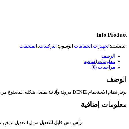
Deniz
Info Product
التصنيف:
تجهيزات الحمامات
الوسوم:
التركيبات
,
الملحقات
الوصف
معلومات إضافية
مراجعات (0)
الوصف
يوفر نظام الاستحمام DENIZ مرونة وأناقة بفضل هيكله المصنوع من سبيكة الألمنيوم المتينة ومكوناته القابلة للتعديل من ABS وتصميمه السهل الاستخدام، مما يجعله مثاليًا للحمامات العصرية.
معلومات إضافية
رأس دش قابل للتعديل
سهل التعديل لتوفير