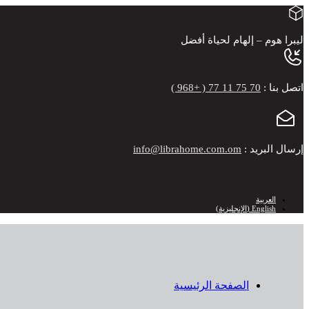
ليبرا هوم –
إلهام لحياة أفضل
اتصل بنا :
70 75 11 77 ( +968 )
إرسال البريد :
info@librahome.com.om
العربية
English
(
الإنجليزية
)
الصفحة الرئيسية