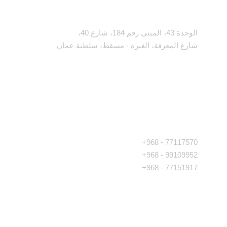
العنوان
الوحدة 43، المبنى رقم 184، شارع 40،
شارع المعرفة، الغبرة - مسقط، سلطنة عمان
تواصل معنا
77117570 - 968+
99109952 - 968+
77151917 - 968+